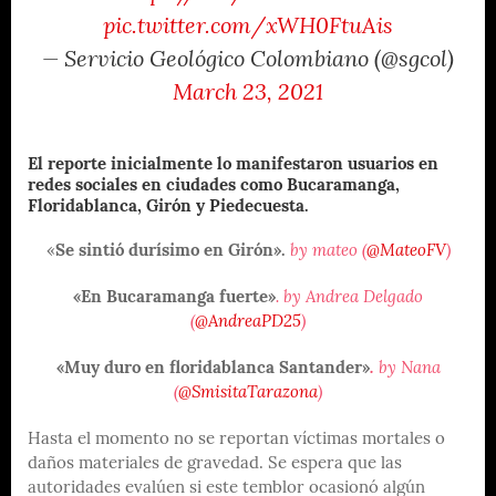
pic.twitter.com/xWH0FtuAis
— Servicio Geológico Colombiano (@sgcol)
March 23, 2021
El reporte inicialmente lo manifestaron usuarios en
redes sociales en ciudades como Bucaramanga,
Floridablanca, Girón y Piedecuesta.
«
Se sintió durísimo en Girón».
by mateo (
@MateoFV
)
«En Bucaramanga fuerte»
. by Andrea Delgado
(
@AndreaPD25
)
«Muy duro en floridablanca Santander»
.
by Nana
(
@SmisitaTarazona
)
Hasta el momento no se reportan víctimas mortales o
daños materiales de gravedad. Se espera que las
autoridades evalúen si este temblor ocasionó algún