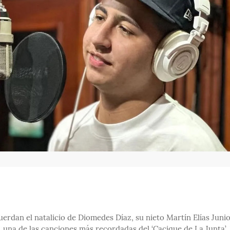
uerdan el natalicio de Diomedes Díaz, su nieto Martín Elías Juni
, una de las canciones más recordadas del ‘Cacique de La Junta’.