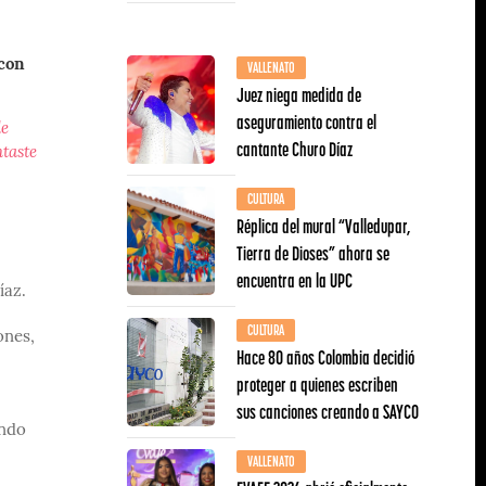
VALLENATO
 con
Juez niega medida de
aseguramiento contra el
de
cantante Churo Díaz
taste
CULTURA
Réplica del mural “Valledupar,
Tierra de Dioses” ahora se
encuentra en la UPC
íaz.
CULTURA
ones,
Hace 80 años Colombia decidió
proteger a quienes escriben
sus canciones creando a SAYCO
ando
VALLENATO