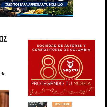
az
ido
TU VALLEDUPAR