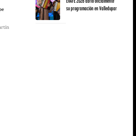
EVAFE 2026 abrió oficialmente
su programación en Valledupar
pe
artín