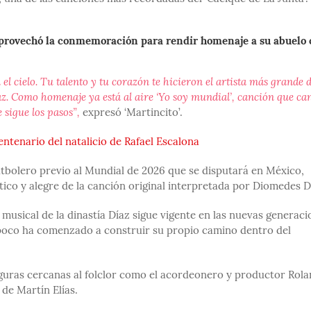
z, aprovechó la conmemoración para rendir homenaje a su abuelo
el cielo. Tu talento y tu corazón te hicieron el artista más grande 
z. Como homenaje ya está al aire ‘Yo soy mundial’, canción que can
 sigue los pasos”,
expresó ‘Martincito’.
tenario del natalicio de Rafael Escalona
utbolero previo al Mundial de 2026 que se disputará en México,
ico y alegre de la canción original interpretada por Diomedes D
 musical de la dinastía Díaz sigue vigente en las nuevas generaci
a poco ha comenzado a construir su propio camino dentro del
 figuras cercanas al folclor como el acordeonero y productor Rol
de Martín Elías.