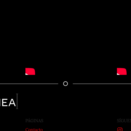
nea
PÁGINAS
SÍGUE
Contacto