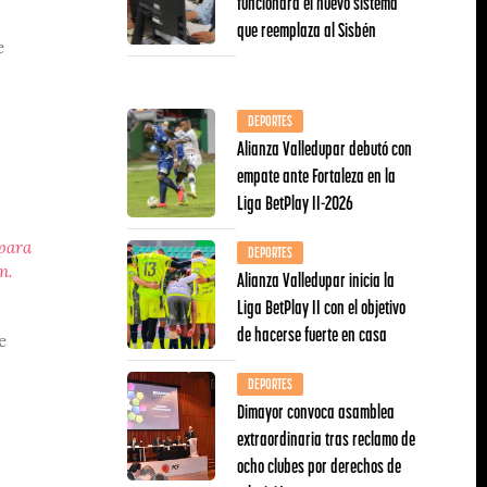
funcionará el nuevo sistema
que reemplaza al Sisbén
e
DEPORTES
Alianza Valledupar debutó con
empate ante Fortaleza en la
Liga BetPlay II-2026
 para
DEPORTES
n.
Alianza Valledupar inicia la
Liga BetPlay II con el objetivo
de hacerse fuerte en casa
e
DEPORTES
Dimayor convoca asamblea
extraordinaria tras reclamo de
ocho clubes por derechos de