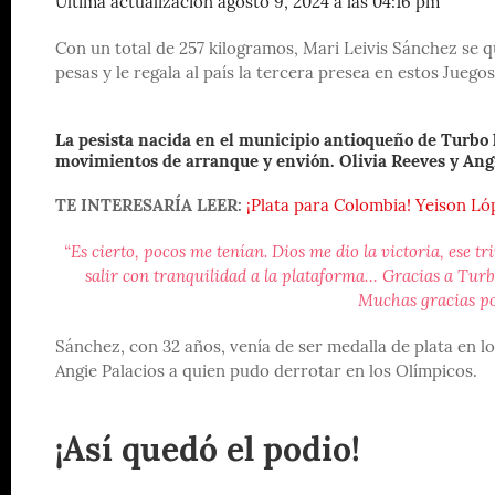
Última actualización agosto 9, 2024 a las 04:16 pm
Con un total de 257 kilogramos, Mari Leivis Sánchez se q
pesas y le regala al país la tercera presea en estos Juego
La pesista nacida en el municipio antioqueño de Turbo l
movimientos de arranque y envión. Olivia Reeves y Angi
TE INTERESARÍA LEER:
¡Plata para Colombia! Yeison Ló
“Es cierto, pocos me tenían. Dios me dio la victoria, ese 
salir con tranquilidad a la plataforma… Gracias a Turbo
Muchas gracias po
Sánchez, con 32 años, venía de ser medalla de plata en 
Angie Palacios a quien pudo derrotar en los Olímpicos.
¡Así quedó el podio!