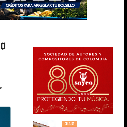
la
de
CULTURA