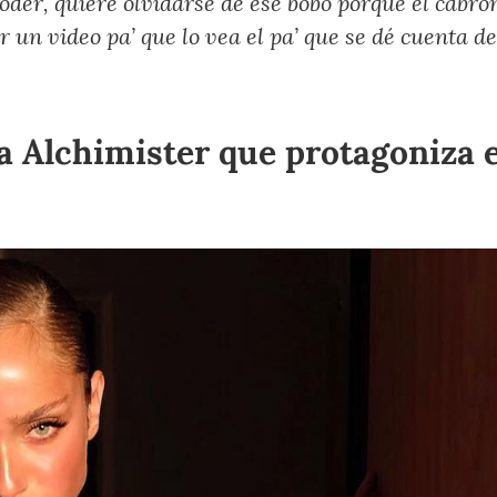
joder, quiere olvidarse de ese bobo porque el cabrón
bir un video pa’ que lo vea el pa’ que se dé cuenta de
ta Alchimister que protagoniza e