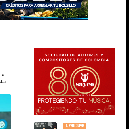
por
ster
TU VALLEDUPAR