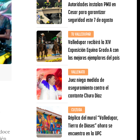
Autoridades instalan PMU en
Cesar para garantizar
seguridad este 7 de agosto
TU VALLEDUPAR
Valledupar recibirá la XIV
Exposición Equina Grado A con
los mejores ejemplares del país
VALLENATO
Juez niega medida de
aseguramiento contra el
cantante Churo Díaz
CULTURA
o
Réplica del mural “Valledupar,
Tierra de Dioses” ahora se
encuentra en la UPC
 doce
ién