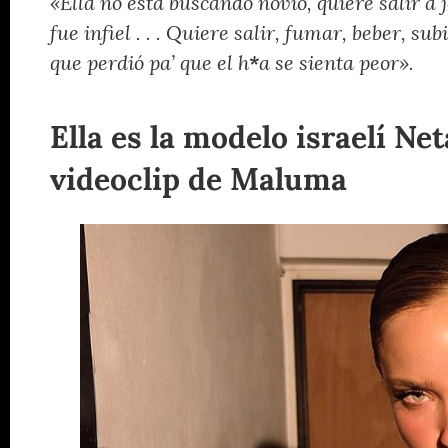
«Ella no esta buscando novio, quiere salir a 
fue infiel . . . Quiere salir, fumar, beber, su
que perdió pa’ que el h
*
a se sienta peor».
Ella es la modelo israelí Ne
videoclip de Maluma