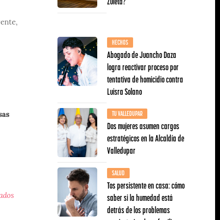
Zuleta?
rente,
HECHOS
Abogado de Juancho Daza
logra reactivar proceso por
tentativa de homicidio contra
Luisra Solano
TU VALLEDUPAR
sas
Dos mujeres asumen cargos
estratégicos en la Alcaldía de
Valledupar
SALUD
Tos persistente en casa: cómo
saber si la humedad está
tados
detrás de los problemas