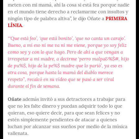
meten con mi mamá, ahí la cosa si está fea porque nadie
en el mundo tiene derecho a reclamarme con insultos y
ningún tipo de palabra altiva”, le dijo Oñate a
PRIMERA
LÍNEA.
“‘Que está feo’, ‘que está bonito’, ‘que no canta un carajo’.
Bueno, a mí eso ni me va ni me viene, porque yo soy feliz
como soy y con lo que hago. Pero de ahí a que vengan a
irrespetar a mi madre, a decirme ‘perro malpa&%$#, hijo
de pu%$, hijo de la pe%$ madre que lo parió’, ya eso es
otra cosa, porque hasta la mamá del diablo merece
respeto”, recalcó en su vídeo que se pasó a ser viral
durante el fin de semana.
Oñate
además invitó a sus detractores a trabajar para
que no les falte dinero y puedan adquirir todo lo que
quieran, eso quiere decir, para que sean felices y no
estén simplemente pendientes de atacar a quienes
luchan por alcanzar sus sueños por medio de la música
vallenata.