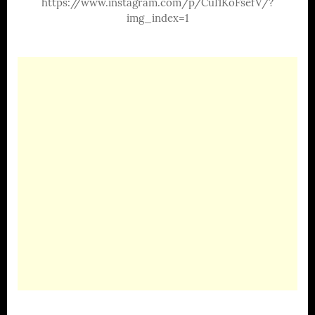
https://www.instagram.com/p/CuI1KoFsefV/?
img_index=1