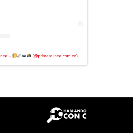
Línea –
(@primeralinea.com.co)