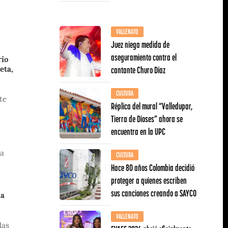
VALLENATO
Juez niega medida de
aseguramiento contra el
rio
cantante Churo Díaz
eta,
CULTURA
te
Réplica del mural “Valledupar,
Tierra de Dioses” ahora se
encuentra en la UPC
 a
CULTURA
Hace 80 años Colombia decidió
proteger a quienes escriben
sus canciones creando a SAYCO
la
VALLENATO
las