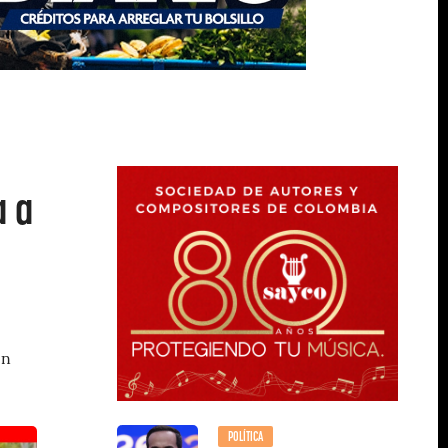
a a
en
POLÍTICA