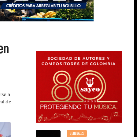
en
rse a
ral de
GENERALES