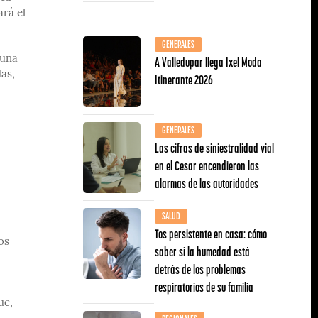
ará el
GENERALES
A Valledupar llega Ixel Moda
muna
das,
Itinerante 2026
GENERALES
Las cifras de siniestralidad vial
en el Cesar encendieron las
alarmas de las autoridades
SALUD
Tos persistente en casa: cómo
os
saber si la humedad está
detrás de los problemas
respiratorios de su familia
ue,