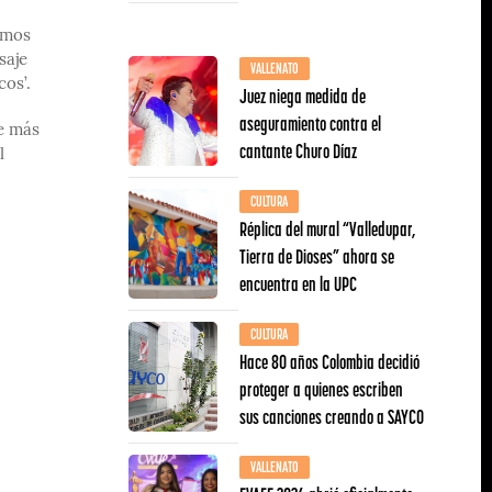
amos
saje
VALLENATO
cos’.
Juez niega medida de
aseguramiento contra el
e más
cantante Churo Díaz
l
CULTURA
Réplica del mural “Valledupar,
Tierra de Dioses” ahora se
encuentra en la UPC
CULTURA
Hace 80 años Colombia decidió
proteger a quienes escriben
sus canciones creando a SAYCO
VALLENATO