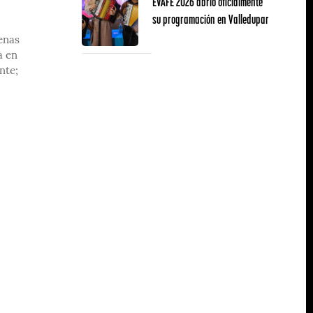
EVAFE 2026 abrió oficialmente
su programación en Valledupar
enas
a en
nte;