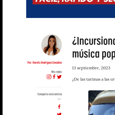
¿Incursiona
música pop
Por: Karelis Rodríguez González
13 septiembre, 2023
Mis redes
¿De las tarimas a las u
Comparte esta noticia