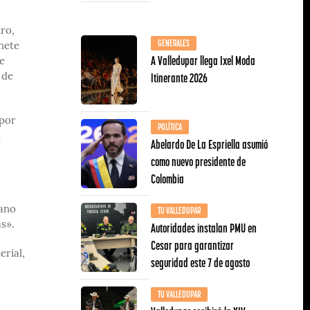
ro,
GENERALES
inete
A Valledupar llega Ixel Moda
de
Itinerante 2026
 de
 por
POLÍTICA
n
Abelardo De La Espriella asumió
como nuevo presidente de
Colombia
TU VALLEDUPAR
sano
Autoridades instalan PMU en
s».
Cesar para garantizar
erial,
seguridad este 7 de agosto
TU VALLEDUPAR