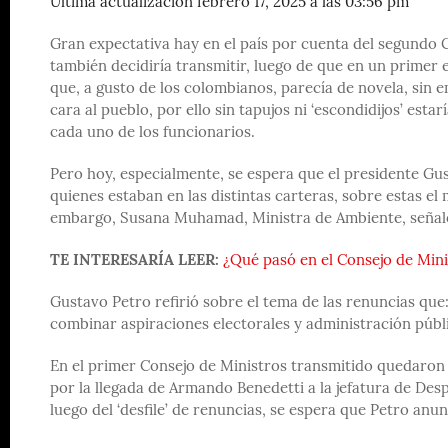
Última actualización febrero 17, 2025 a las 03:56 pm
Gran expectativa hay en el país por cuenta del segundo 
también decidiría transmitir, luego de que en un primer 
que, a gusto de los colombianos, parecía de novela, sin 
cara al pueblo, por ello sin tapujos ni ‘escondidijos’ est
cada uno de los funcionarios.
Pero hoy, especialmente, se espera que el presidente Gu
quienes estaban en las distintas carteras, sobre estas el
embargo, Susana Muhamad, Ministra de Ambiente, señaló
TE INTERESARÍA LEER:
¿Qué pasó en el Consejo de Mini
Gustavo Petro refirió sobre el tema de las renuncias que
combinar aspiraciones electorales y administración públi
En el primer Consejo de Ministros transmitido quedaron en
por la llegada de Armando Benedetti a la jefatura de De
luego del ‘desfile’ de renuncias, se espera que Petro an