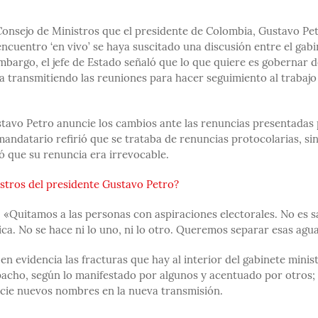
Consejo de Ministros que el presidente de Colombia, Gustavo Pet
encuentro ‘en vivo’ se haya suscitado una discusión entre el gab
embargo, el jefe de Estado señaló que lo que quiere es gobernar 
aría transmitiendo las reuniones para hacer seguimiento al trabajo
stavo Petro anuncie los cambios ante las renuncias presentadas
 mandatario refirió que se trataba de renuncias protocolarias, si
 que su renuncia era irrevocable.
stros del presidente Gustavo Petro?
: «Quitamos a las personas con aspiraciones electorales. No es 
ca. No se hace ni lo uno, ni lo otro. Queremos separar esas agua
 evidencia las fracturas que hay al interior del gabinete minist
spacho, según lo manifestado por algunos y acentuado por otros;
uncie nuevos nombres en la nueva transmisión.