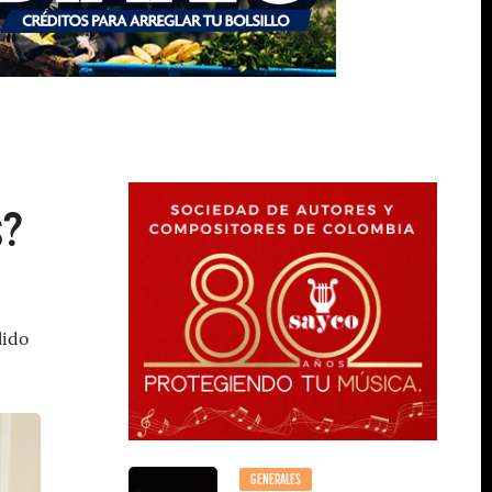
s?
lido
GENERALES