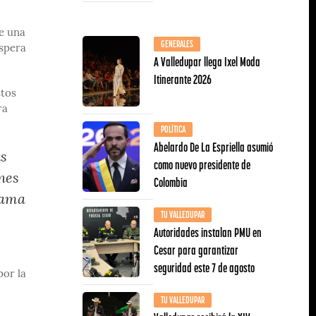
de una
GENERALES
espera
A Valledupar llega Ixel Moda
Itinerante 2026
stos
ra
POLÍTICA
Abelardo De La Espriella asumió
as
como nuevo presidente de
ones
Colombia
rama
TU VALLEDUPAR
Autoridades instalan PMU en
Cesar para garantizar
seguridad este 7 de agosto
por la
TU VALLEDUPAR