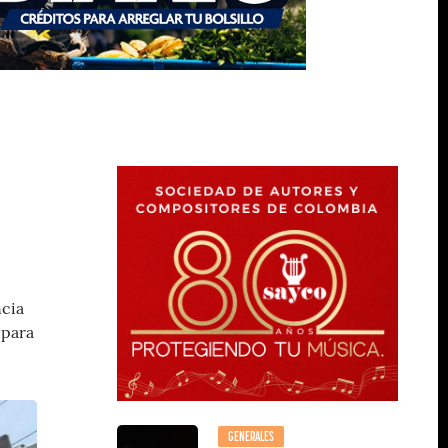
ncia
 para
GENERALES