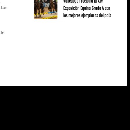
Valledupar recibirá la XIV
u
Exposición Equina Grado A con
rtos
los mejores ejemplares del país
 de