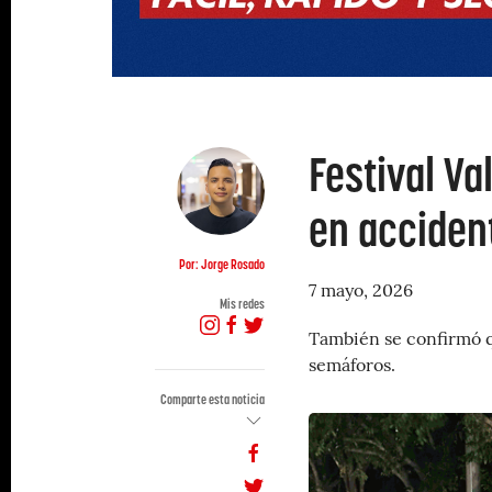
Festival Va
en accident
Por: Jorge Rosado
7 mayo, 2026
Mis redes
También se confirmó 
semáforos.
Comparte esta noticia