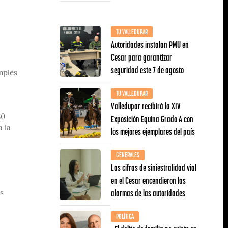
TU VALLEDUPAR
Autoridades instalan PMU en
Cesar para garantizar
seguridad este 7 de agosto
mples
TU VALLEDUPAR
Valledupar recibirá la XIV
Exposición Equina Grado A con
80
 la
los mejores ejemplares del país
GENERALES
Las cifras de siniestralidad vial
en el Cesar encendieron las
alarmas de las autoridades
s
POLÍTICA