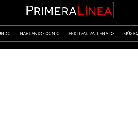
Primera
Línea
UNDO
HABLANDO CON C
FESTIVAL VALLENATO
MÚSIC