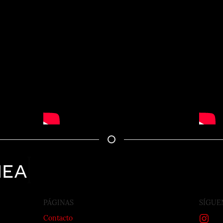
nea
PÁGINAS
SÍGUE
Contacto