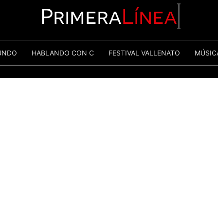
Primera
Línea
UNDO
HABLANDO CON C
FESTIVAL VALLENATO
MÚSIC