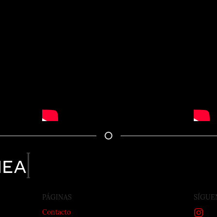
nea
PÁGINAS
SÍGUE
Contacto