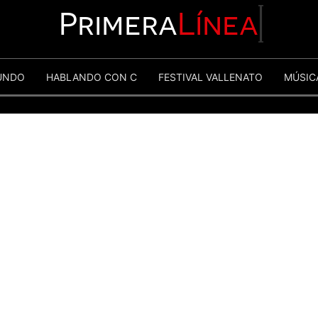
Primera
Línea
UNDO
HABLANDO CON C
FESTIVAL VALLENATO
MÚSIC