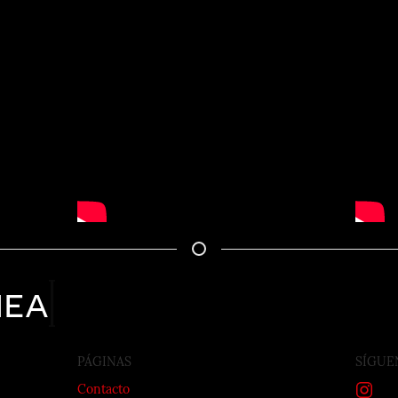
nea
PÁGINAS
SÍGUE
Contacto