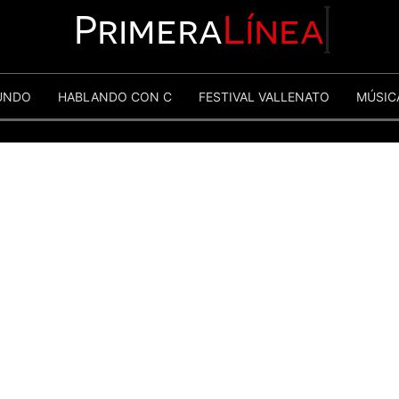
Primera
Línea
UNDO
HABLANDO CON C
FESTIVAL VALLENATO
MÚSIC