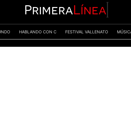
Primera
Línea
UNDO
HABLANDO CON C
FESTIVAL VALLENATO
MÚSIC