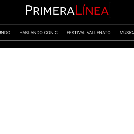
Primera
Línea
UNDO
HABLANDO CON C
FESTIVAL VALLENATO
MÚSIC