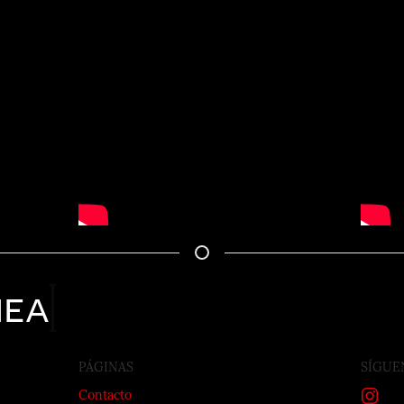
nea
PÁGINAS
SÍGUE
Contacto