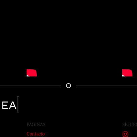
nea
PÁGINAS
SÍGUE
Contacto