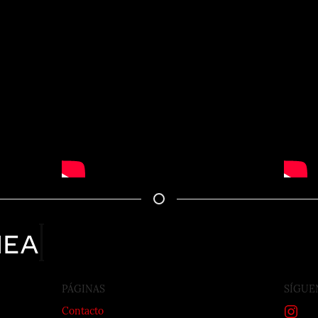
nea
PÁGINAS
SÍGUE
Contacto