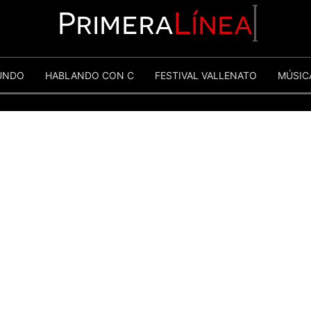
Primera
Línea
UNDO
HABLANDO CON C
FESTIVAL VALLENATO
MÚSIC