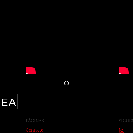
nea
PÁGINAS
SÍGUE
Contacto