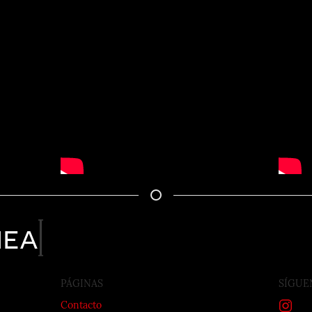
nea
PÁGINAS
SÍGUE
Contacto