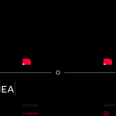
nea
PÁGINAS
SÍGUE
Contacto