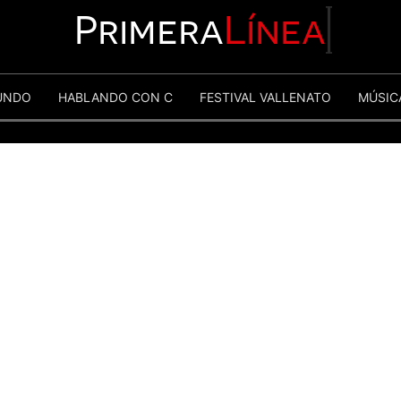
Primera
Línea
UNDO
HABLANDO CON C
FESTIVAL VALLENATO
MÚSIC