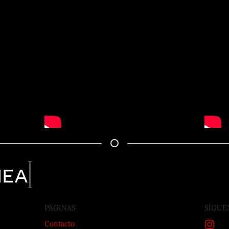
nea
PÁGINAS
SÍGUE
Contacto