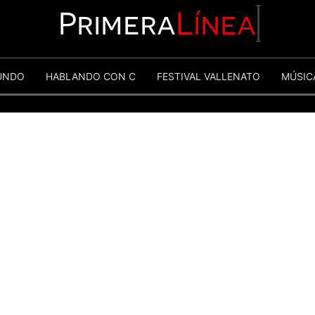
Primera
Línea
UNDO
HABLANDO CON C
FESTIVAL VALLENATO
MÚSIC