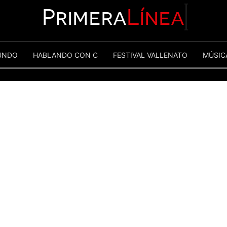
Primera
Línea
UNDO
HABLANDO CON C
FESTIVAL VALLENATO
MÚSIC