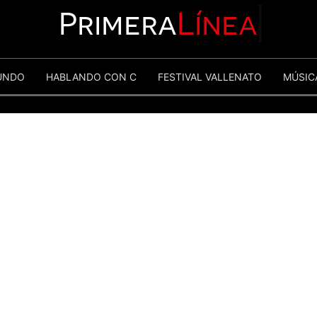
Primera
Línea
UNDO
HABLANDO CON C
FESTIVAL VALLENATO
MÚSIC