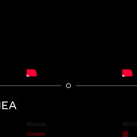
nea
PÁGINAS
SÍGUE
Contacto