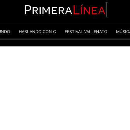
Primera
Línea
UNDO
HABLANDO CON C
FESTIVAL VALLENATO
MÚSIC