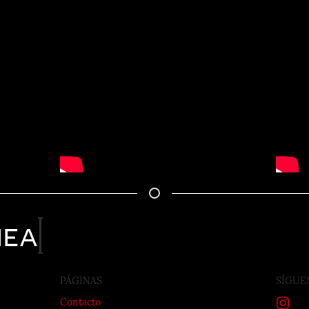
nea
PÁGINAS
SÍGUE
Contacto