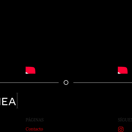
nea
PÁGINAS
SÍGUE
Contacto