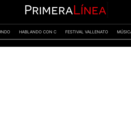
Primera
Línea
UNDO
HABLANDO CON C
FESTIVAL VALLENATO
MÚSIC