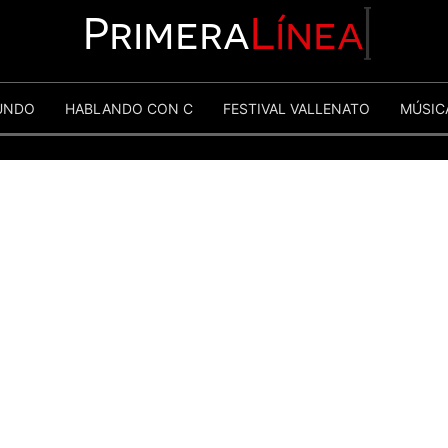
Primera
Línea
UNDO
HABLANDO CON C
FESTIVAL VALLENATO
MÚSIC