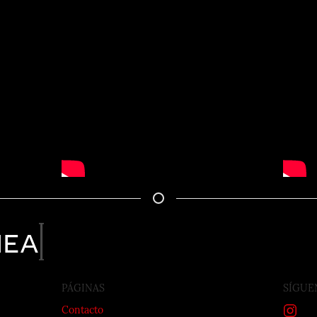
nea
PÁGINAS
SÍGUE
Contacto