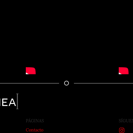
nea
PÁGINAS
SÍGUE
Contacto