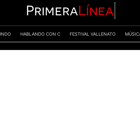
Primera
Línea
UNDO
HABLANDO CON C
FESTIVAL VALLENATO
MÚSIC