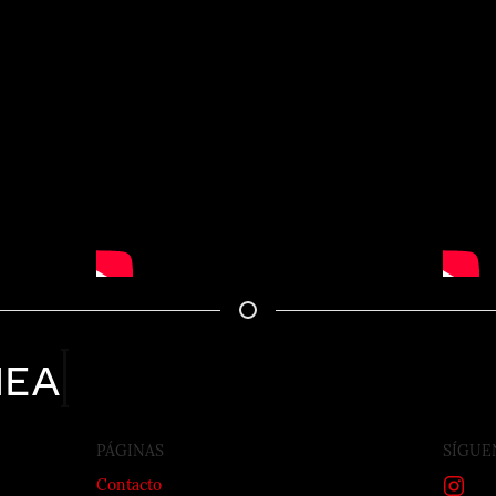
nea
PÁGINAS
SÍGUE
Contacto