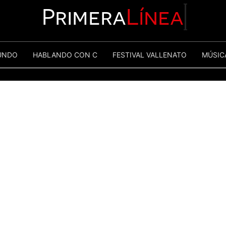
Primera
Línea
UNDO
HABLANDO CON C
FESTIVAL VALLENATO
MÚSIC