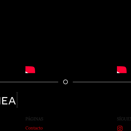
nea
PÁGINAS
SÍGUE
Contacto