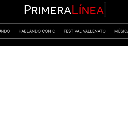
Primera
Línea
UNDO
HABLANDO CON C
FESTIVAL VALLENATO
MÚSIC