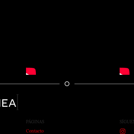
nea
PÁGINAS
SÍGUE
Contacto