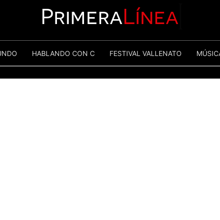
Primera
Línea
UNDO
HABLANDO CON C
FESTIVAL VALLENATO
MÚSIC