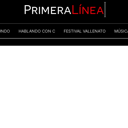
Primera
Línea
UNDO
HABLANDO CON C
FESTIVAL VALLENATO
MÚSIC