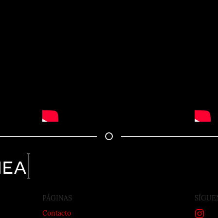
nea
PÁGINAS
SÍGUE
Contacto