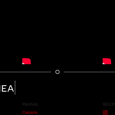
nea
PÁGINAS
SÍGUE
Contacto