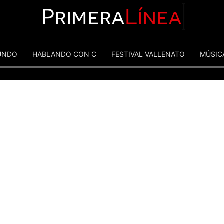
Primera
Línea
UNDO
HABLANDO CON C
FESTIVAL VALLENATO
MÚSIC