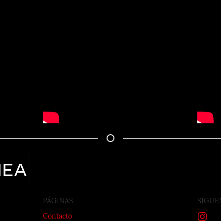
nea
PÁGINAS
SÍGUE
Contacto