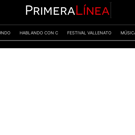
Primera
Línea
UNDO
HABLANDO CON C
FESTIVAL VALLENATO
MÚSIC