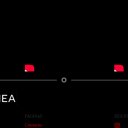
nea
PÁGINAS
SÍGUE
Contacto