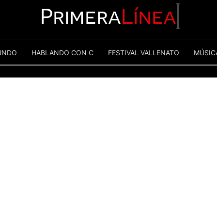
Primera
Línea
UNDO
HABLANDO CON C
FESTIVAL VALLENATO
MÚSIC