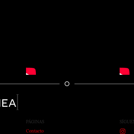
nea
PÁGINAS
SÍGUE
Contacto