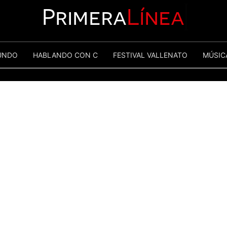
Primera
Línea
UNDO
HABLANDO CON C
FESTIVAL VALLENATO
MÚSIC