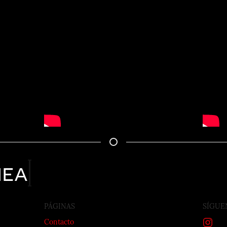
nea
PÁGINAS
SÍGUE
Contacto