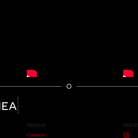
nea
PÁGINAS
SÍGUE
Contacto