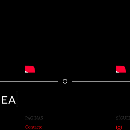
nea
PÁGINAS
SÍGUE
Contacto