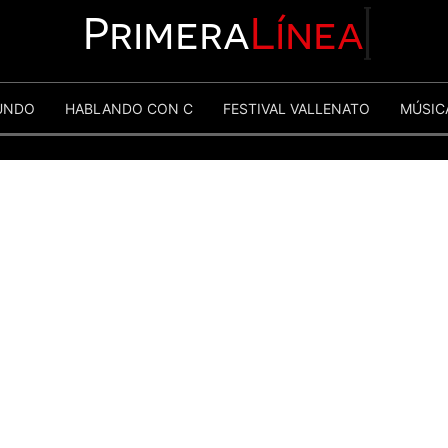
Primera
Línea
UNDO
HABLANDO CON C
FESTIVAL VALLENATO
MÚSIC