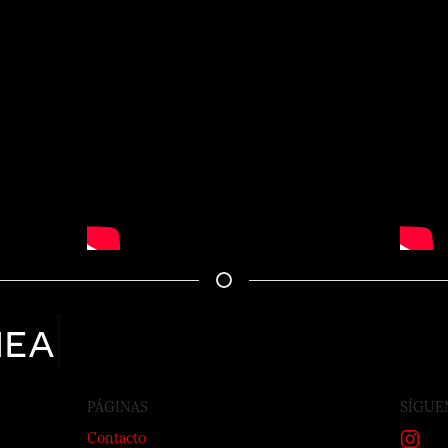
nea
PÁGINAS
SÍGUE
Contacto