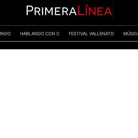
Primera
Línea
UNDO
HABLANDO CON C
FESTIVAL VALLENATO
MÚSIC