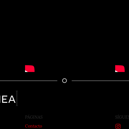
nea
PÁGINAS
SÍGUE
Contacto