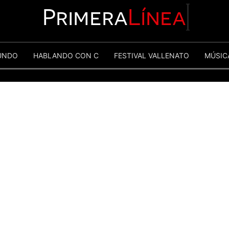
Primera
Línea
UNDO
HABLANDO CON C
FESTIVAL VALLENATO
MÚSIC