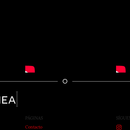
nea
PÁGINAS
SÍGUE
Contacto