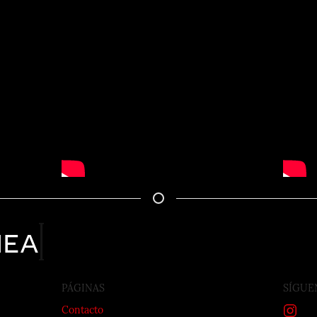
nea
PÁGINAS
SÍGUE
Contacto