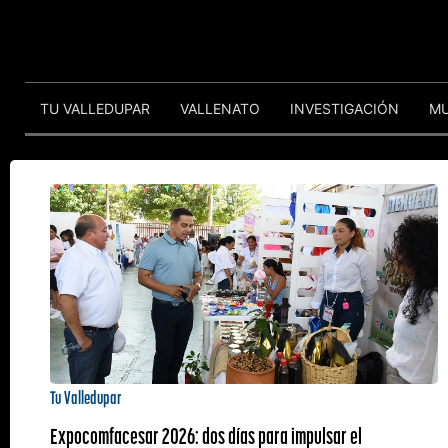
TU VALLEDUPAR
VALLENATO
INVESTIGACIÓN
M
Tu Valledupar
Expocomfacesar 2026: dos días para impulsar el