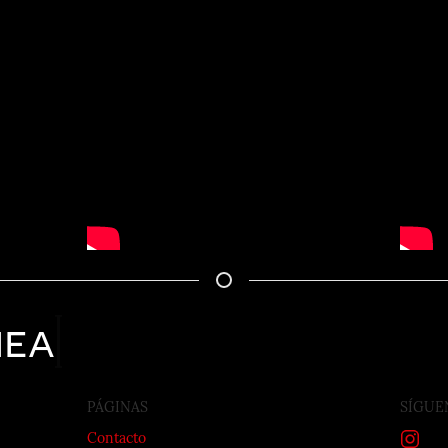
nea
PÁGINAS
SÍGUE
Contacto